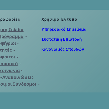
Π.Μ.Σ.
Εφαρμοσμένα
Οικονομικά
ροφορίες
Χρήσιμα Έντυπα
και
Χρηματοοικονομικά
Υπηρεσιακό Σημείωμα
ική Σελίδα
του
Πρόγραμμα
Συστατική Επιστολή
Πανεπιστημίου
ψήφιοι
Μακεδονίας
Κανονισμός Σπουδών
τητές
φοιτοι
οσωπικό
κοινωνία
-Ανακοινώσεις
σιμοι Σύνδεσμοι