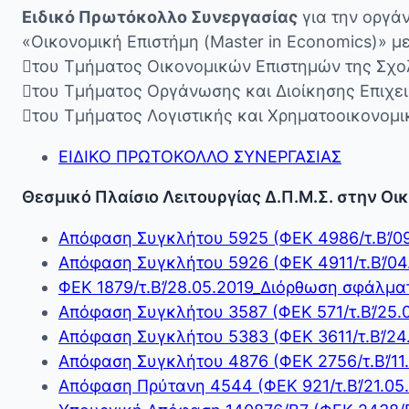
Ειδικό Πρωτόκολλο Συνεργασίας
για την οργά
«Οικονομική Επιστήμη (Master in Economics)» μ

του Τμήματος Οικονομικών Επιστημών της Σχο

του Τμήματος Οργάνωσης και Διοίκησης Επιχε

του Τμήματος Λογιστικής και Χρηματοοικονομι
ΕΙΔΙΚΟ ΠΡΩΤΟΚΟΛΛΟ ΣΥΝΕΡΓΑΣΙΑΣ
Θεσμικό Πλαίσιο Λειτουργίας Δ.Π.Μ.Σ. στην Οι
Απόφαση Συγκλήτου 5925 (ΦΕΚ 4986/τ.Β’/
Απόφαση Συγκλήτου 5926 (ΦΕΚ 4911/τ.Β’/
ΦΕΚ 1879/τ.Β’/28.05.2019_Διόρθωση σφάλ
Απόφαση Συγκλήτου 3587 (ΦΕΚ 571/τ.Β’/2
Απόφαση Συγκλήτου 5383 (ΦΕΚ 3611/τ.Β’/2
Απόφαση Συγκλήτου 4876 (ΦΕΚ 2756/τ.Β’/1
Απόφαση Πρύτανη 4544 (ΦΕΚ 921/τ.Β’/21.0