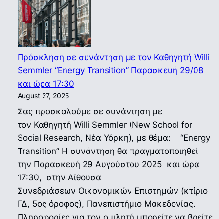
Πρόσκληση σε συνάντηση με τον Καθηγητή Willi
Semmler “Energy Transition” Παρασκευή 29/08
και ώρα 17:30
August 27, 2025
Σας προσκαλούμε σε συνάντηση με
τον Καθηγητή Willi Semmler (New School for
Social Research, Νέα Υόρκη), με θέμα: “Energy
Transition” Η συνάντηση θα πραγματοποιηθεί
την Παρασκευή 29 Αυγούστου 2025 και ώρα
17:30, στην Αίθουσα
Συνεδριάσεων Οικονομικών Επιστημών (κτίριο
ΓΔ, 5ος όροφος), Πανεπιστήμιο Μακεδονίας.
Πληροφορίες για τον ομιλητή μπορείτε να βρείτε