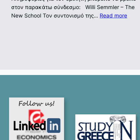
στον παρακάτω σύνδεσμο: Willi Semmler – The
:
New School Τον συντονισμό της…
Read more
Πρό
σε
συνά
με
τον
Καθη
Willi
Semm
“Ene
Trans
Παρ
29/0
και
ώρα