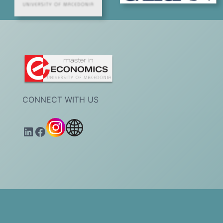
17:3
CONNECT WITH US
LinkedIn
Facebook