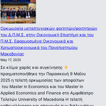
τον
Καθηγητή
Τάσο
Γιαννίτση:
“
Ορκωμοσία μεταπτυχιακών φοιτητών/φοιτητριών
Ελλάδα
του Δ.Π.Μ.Σ. στην Οικονομική Επιστήμη και του
1953-
Π.Μ.Σ. Εφαρμοσμένα Οικονομικά και
2024
Χρηματοοικονομικά του Πανεπιστημίου
–
Μακεδονίας
Χρόνος
May 17, 2025
και
Σε κλίμα χαράς και συγκίνησης
Πολιτική
πραγματοποιήθηκε την Παρασκευή 9 Μαΐου
Οικονομία
2025 η τελετή ορκωμοσίας των αποφοίτων
„
του Master in Economics και του Master in
Applied Economics and Finance στο Αμφιθέατρο
Τελετών University of Macedonia Η τελετή
καθομολόγησης και απονομής των διπλωμάτων