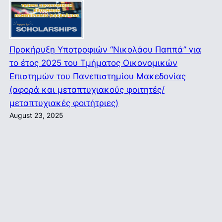
Προκήρυξη Υποτροφιών “Νικολάου Παππά” για
το έτος 2025 του Τμήματος Οικονομικών
Επιστημών του Πανεπιστημίου Μακεδονίας
(αφορά και μεταπτυχιακούς φοιτητές/
μεταπτυχιακές φοιτήτριες)
August 23, 2025