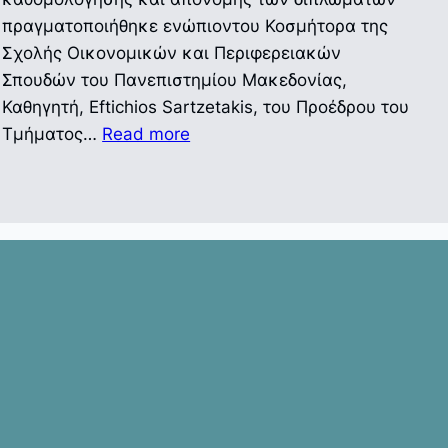
πραγματοποιήθηκε ενώπιοντου Κοσμήτορα της
Σχολής Οικονομικών και Περιφερειακών
Σπουδών του Πανεπιστημίου Μακεδονίας,
Καθηγητή, Eftichios Sartzetakis, του Προέδρου του
:
Τμήματος…
Read more
Ορκωμοσία
μεταπτυχιακών
φοιτητών/
φοιτητριών
του
Δ.Π.Μ.Σ.
στην
Οικονομική
Επιστήμη
και
του