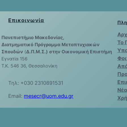
0
Επικοινωνία
Πλη
Αρχ
Πανεπιστήμιο Μακεδονίας,
Το 
Διατμηματικό Πρόγραμμα Μεταπτυχιακών
Υπο
Σπουδών
(
Δ.Π.Μ.Σ.) στην Οικονομική Επιστήμη
Φοι
Εγνατία 156
Τ.Κ. 546 36, Θεσσαλονίκη
Από
Πρ
Επι
Τηλ: +030 2310891531
Νέα
Email:
mesecr@uom.edu.gr
Χρή