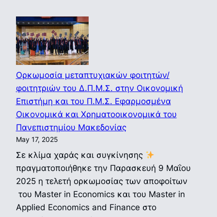
και
ώρα
17:30
Ορκωμοσία μεταπτυχιακών φοιτητών/
φοιτητριών του Δ.Π.Μ.Σ. στην Οικονομική
Επιστήμη και του Π.Μ.Σ. Εφαρμοσμένα
Οικονομικά και Χρηματοοικονομικά του
Πανεπιστημίου Μακεδονίας
May 17, 2025
Σε κλίμα χαράς και συγκίνησης
πραγματοποιήθηκε την Παρασκευή 9 Μαΐου
2025 η τελετή ορκωμοσίας των αποφοίτων
του Master in Economics και του Master in
Applied Economics and Finance στο