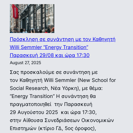
Διάλεξη
με
τον
Καθηγητ
Τάσο
Πρόσκληση σε συνάντηση με τον Καθηγητή
Γιαννίτσ
Willi Semmler “Energy Transition”
“
Παρασκευή 29/08 και ώρα 17:30
Ελλάδα
August 27, 2025
1953-
Σας προσκαλούμε σε συνάντηση με
2024
τον Καθηγητή Willi Semmler (New School for
–
Social Research, Νέα Υόρκη), με θέμα:
Χρόνος
“Energy Transition” Η συνάντηση θα
και
πραγματοποιηθεί την Παρασκευή
Πολιτική
29 Αυγούστου 2025 και ώρα 17:30,
Οικονομ
στην Αίθουσα Συνεδριάσεων Οικονομικών
„
Επιστημών (κτίριο ΓΔ, 5ος όροφος),