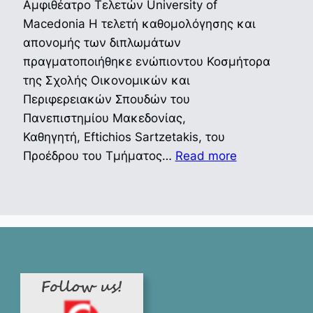
Αμφιθέατρο Τελετών University of
Macedonia Η τελετή καθομολόγησης και
απονομής των διπλωμάτων
πραγματοποιήθηκε ενώπιοντου Κοσμήτορα
της Σχολής Οικονομικών και
Περιφερειακών Σπουδών του
Πανεπιστημίου Μακεδονίας,
Καθηγητή, Eftichios Sartzetakis, του
:
Προέδρου του Τμήματος…
Read more
Ορκωμοσία
μεταπτυχιακ
φοιτητών/
φοιτητριών
του
Δ.Π.Μ.Σ.
στην
Οικονομική