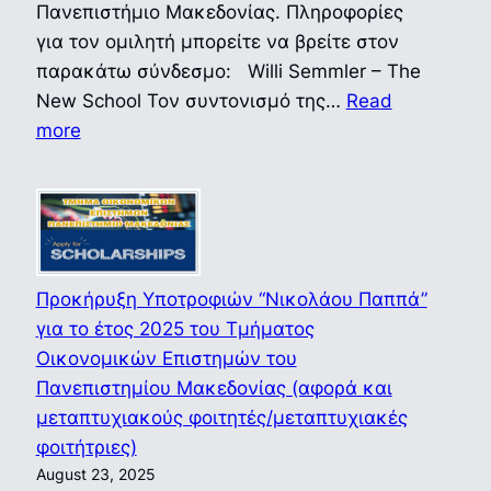
Πανεπιστήμιο Μακεδονίας. Πληροφορίες
για τον ομιλητή μπορείτε να βρείτε στον
παρακάτω σύνδεσμο: Willi Semmler – The
New School Τον συντονισμό της…
Read
:
more
Πρόσκληση
σε
συνάντηση
με
τον
Προκήρυξη Υποτροφιών “Νικολάου Παππά”
Καθηγητή
για το έτος 2025 του Τμήματος
Willi
Οικονομικών Επιστημών του
Semmler
Πανεπιστημίου Μακεδονίας (αφορά και
“Energy
μεταπτυχιακούς φοιτητές/μεταπτυχιακές
Transition”
φοιτήτριες)
Παρασκευή
August 23, 2025
29/08