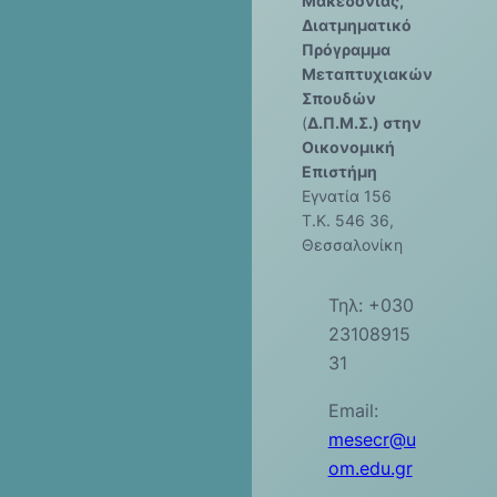
Μακεδονίας,
Διατμηματικό
Πρόγραμμα
Μεταπτυχιακών
Σπουδών
(
Δ.Π.Μ.Σ.) στην
Οικονομική
Επιστήμη
Εγνατία 156
Τ.Κ. 546 36,
Θεσσαλονίκη
Τηλ: +030
23108915
31
Email:
mesecr@u
om.edu.gr