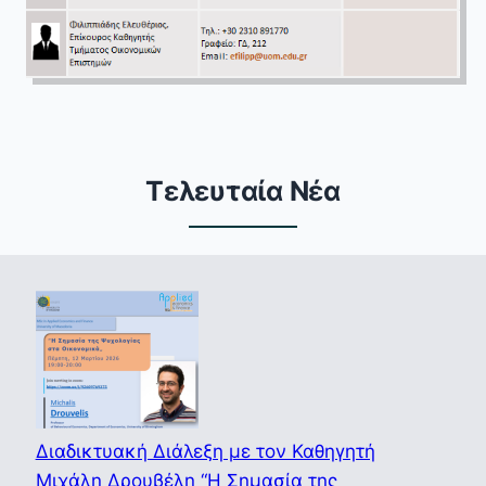
Τελευταία Νέα
Διαδικτυακή Διάλεξη με τον Καθηγητή
Μιχάλη Δρουβέλη “Η Σημασία της