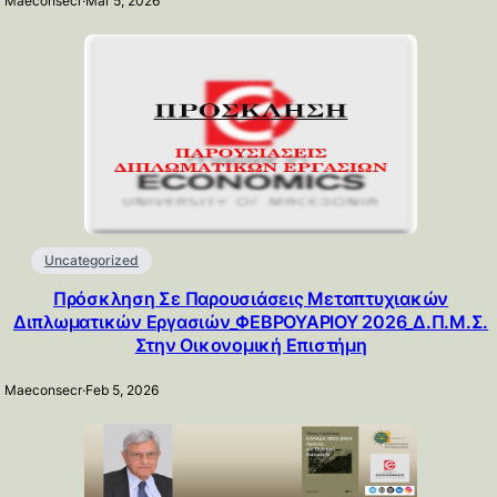
Maeconsecr
·
Mar 5, 2026
Uncategorized
Πρόσκληση Σε Παρουσιάσεις Μεταπτυχιακών
Διπλωματικών Εργασιών_ΦΕΒΡΟΥΑΡΙΟΥ 2026_Δ.Π.Μ.Σ.
Στην Οικονομική Επιστήμη
Maeconsecr
·
Feb 5, 2026