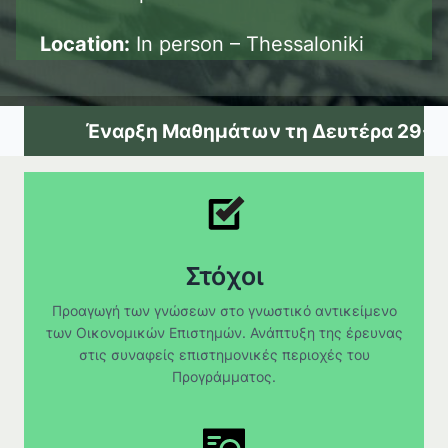
Location:
In person – Thessaloniki
Έναρξη Μαθημάτων τη Δευτέρα 29-09-20
Στόχοι
Προαγωγή των γνώσεων στο γνωστικό αντικείμενο
των Οικονομικών Επιστημών. Ανάπτυξη της έρευνας
στις συναφείς επιστημονικές περιοχές του
Προγράμματος.