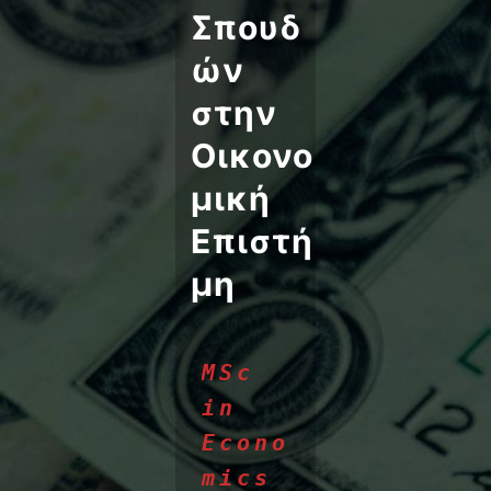
Σπουδ
ών
στην
Οικονο
μική
Επιστή
μη
MSc 
in 
Econo
mics