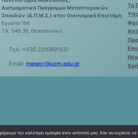
Πανεπιστήμιο Μακεδονίας,
Το 
Διατμηματικό Πρόγραμμα Μεταπτυχιακών
Υπο
Σπουδών
(
Δ.Π.Μ.Σ.) στην Οικονομική Επιστήμη
Φοι
Εγνατία 156
Τ.Κ. 546 36, Θεσσαλονίκη
Από
Πρ
Επι
Τηλ: +030 2310891531
Νέα
Email:
mesecr@uom.edu.gr
Χρή
φέρουμε την καλύτερη εμπειρία στον ιστότοπό μας. Εάν συνεχίσετε να χ
Master in Economics