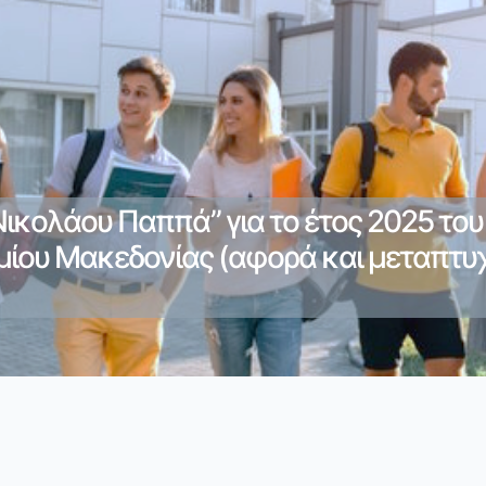
ικολάου Παππά” για το έτος 2025 το
ίου Μακεδονίας (αφορά και μεταπτυχ