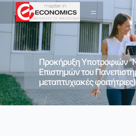
Προκήρυξη Υποτροφιών “Ν
Επιστημών του Πανεπιστημ
μεταπτυχιακές φοιτήτριες)