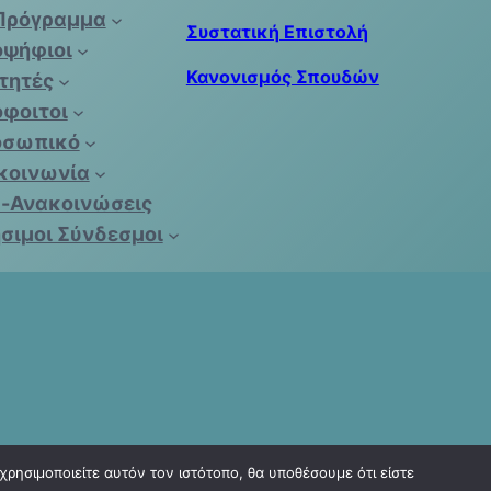
Πρόγραμμα
Συστατική Επιστολή
ψήφιοι
Κανονισμός Σπουδών
τητές
φοιτοι
οσωπικό
κοινωνία
-Ανακοινώσεις
σιμοι Σύνδεσμοι
ρησιμοποιείτε αυτόν τον ιστότοπο, θα υποθέσουμε ότι είστε